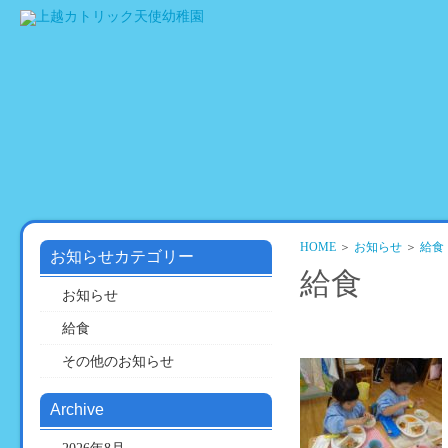
HOME
園
教
活
の
育
動
ご
方
の
紹
針
様
介
子
HOME
＞
お知らせ
＞
給食
お知らせカテゴリー
給食
お知らせ
給食
その他のお知らせ
Archive