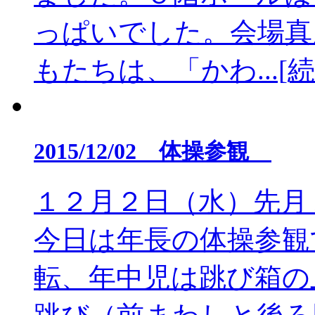
っぱいでした。会場真
もたちは、「かわ...[
2015/12/02 体操参観
１２月２日（水）先月
今日は年長の体操参観
転、年中児は跳び箱の