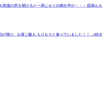
 お部屋の窓を開けると一斉にセミの鳴き声が・・・ 団扇もセ
弾け、お昼ご飯も もりもりと食べていました！！ ...[続き