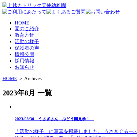
HOME
園のご紹介
教育方針
活動の様子
保護者の声
情報公開
採用情報
お知らせ
HOME
＞ Archives
2023年8月 一覧
2023/08/30 うさぎさん ぶどう園見学！
「活動の様子」に写真を掲載しました。 うさぎぐるー