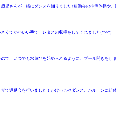
児さんが一緒にダンスを踊りました♪運動会の準備体操や、野菜シスタ
てかわいい手で、レタスの収穫をしてくれました(*^^*) ...
たので、いつでも水遊びを始められるように、プール開きをし
ラザで運動会を行いました！かけっこやダンス、バルーンに組