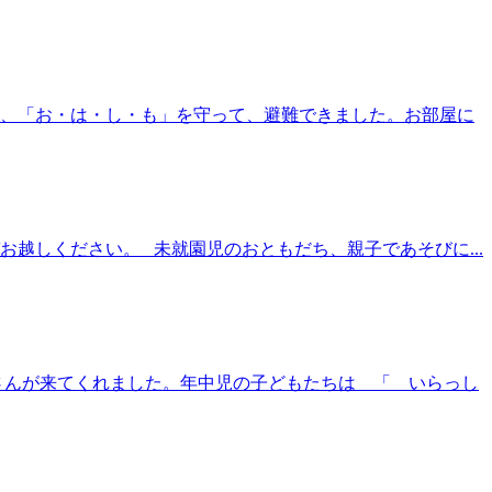
、「お・は・し・も」を守って、避難できました。お部屋に
お越しください。 未就園児のおともだち、親子であそびに...
さんが来てくれました。年中児の子どもたちは 「 いらっし