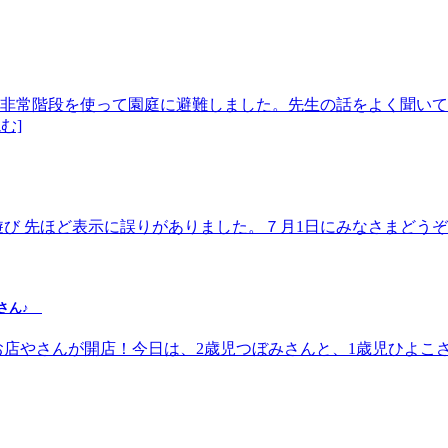
非常階段を使って園庭に避難しました。先生の話をよく聞いて
む]
遊び 先ほど表示に誤りがありました。７月1日にみなさまどうぞ
児さん♪
お店やさんが開店！今日は、2歳児つぼみさんと、1歳児ひよこ