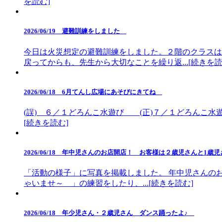
を読む]
2026/06/19 避難訓練をしました
今日は火災想定の避難訓練をしました。２階のクラスは
戻ってからも、先生から大切なことを繰り返...[続きを読
2026/06/18 6月てんし広場にあそびにきてね
(誤) ６／１どろんこ水遊び (正)７／１どろんこ水
[続きを読む]
2026/06/18 年中児さんのお店開店！ お客様は２歳児さんと1歳
「活動の様子」に写真を掲載しました。 年中児さんの
ゃいませ～ 」の練習をしたり、...[続きを読む]
2026/06/18 年少児さん・２歳児さん ダンス踊ったよ♪