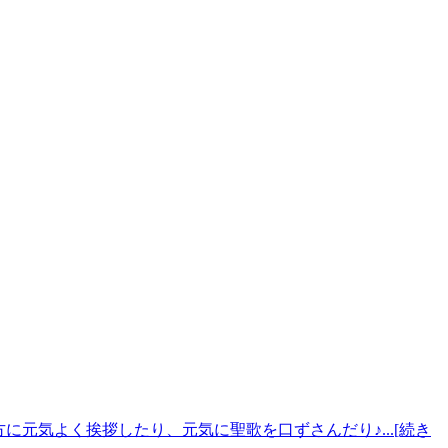
に元気よく挨拶したり、元気に聖歌を口ずさんだり♪...[続き