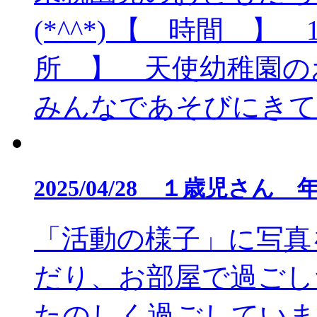
(*^^*) 【 時間 】
所 】 天使幼稚園の
みんなであそびにきてく
2025/04/28 １歳児
「活動の様子」に写真
だり、お部屋で過ごし
たのしく過ごしています