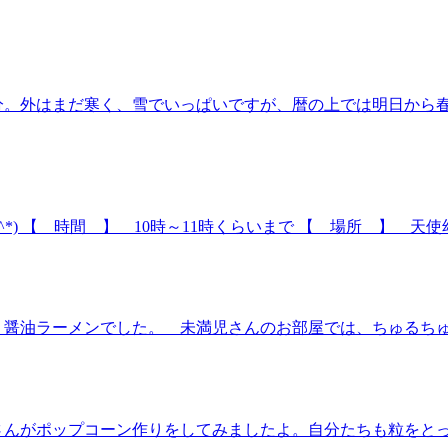
分。外はまだ寒く、雪でいっぱいですが、暦の上では明日から
) 【 時間 】 10時～11時くらいまで 【 場所 】 天使幼
醤油ラーメンでした。 未満児さんのお部屋では、ちゅるちゅる…
さんがポップコーン作りをしてみましたよ。自分たちも粒をと