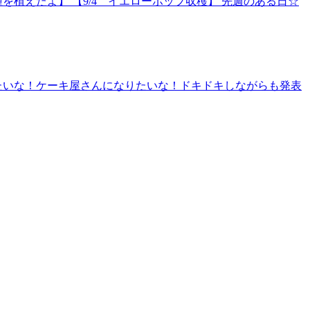
を植えたよ】 【9/4 イエローポップ収穫】 先週のある日☆
たいな！ケーキ屋さんになりたいな！ドキドキしながらも発表