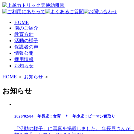
HOME
園のご紹介
教育方針
活動の様子
保護者の声
情報公開
採用情報
お知らせ
HOME
＞
お知らせ
＞
お知らせ
2026/02/04 年長児：食育 ＊ 年少児：ピーマン種取り
「活動の様子」に写真を掲載しました。 年長児さんが