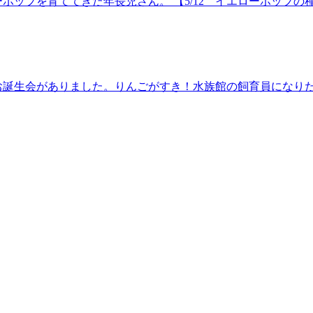
ップを育ててきた年長児さん。 【5/12 イエローポップの種
お誕生会がありました。りんごがすき！水族館の飼育員になり