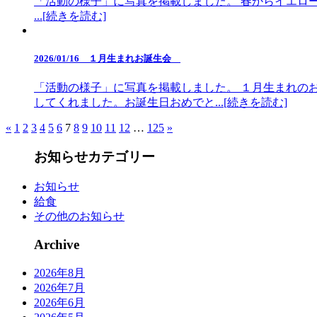
「活動の様子」に写真を掲載しました。 春からイエローポ
...[続きを読む]
2026/01/16 １月生まれお誕生会
「活動の様子」に写真を掲載しました。 １月生まれの
してくれました。お誕生日おめでと...[続きを読む]
«
1
2
3
4
5
6
7
8
9
10
11
12
…
125
»
お知らせカテゴリー
お知らせ
給食
その他のお知らせ
Archive
2026年8月
2026年7月
2026年6月