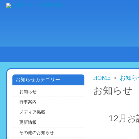
HOME
園
教
活
の
育
動
ご
方
の
紹
針
様
介
子
HOME
＞
お知ら
お知らせカテゴリー
お知らせ
お知らせ
行事案内
メディア掲載
12月
更新情報
その他のお知らせ