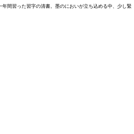
一年間習った習字の清書。墨のにおいが立ち込める中、少し緊