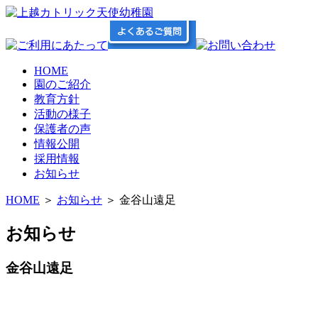
HOME
園のご紹介
教育方針
活動の様子
保護者の声
情報公開
採用情報
お知らせ
HOME
＞
お知らせ
＞ 金谷山遠足
お知らせ
金谷山遠足