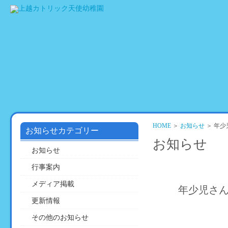
HOME
園
教
活
の
育
動
ご
方
の
紹
針
様
介
子
HOME
＞
お知らせ
＞ 年
お知らせカテゴリー
お知らせ
お知らせ
行事案内
メディア掲載
年少児さ
更新情報
その他のお知らせ