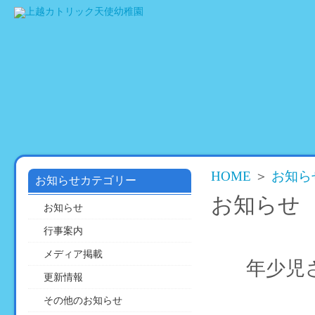
HOME
園
教
活
の
育
動
ご
方
の
紹
針
様
介
子
HOME
＞
お知ら
お知らせカテゴリー
お知らせ
お知らせ
行事案内
メディア掲載
年少児
更新情報
その他のお知らせ