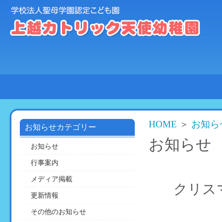
HOME
園
教
活
の
育
動
ご
方
の
紹
針
様
介
子
HOME
＞
お知ら
お知らせカテゴリー
お知らせ
お知らせ
行事案内
メディア掲載
クリス
更新情報
その他のお知らせ