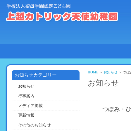
HOME
園
教
活
の
育
動
ご
方
の
紹
針
様
介
子
HOME
＞
お知らせ
＞ つ
お知らせカテゴリー
お知らせ
お知らせ
行事案内
メディア掲載
つぼみ・
更新情報
その他のお知らせ